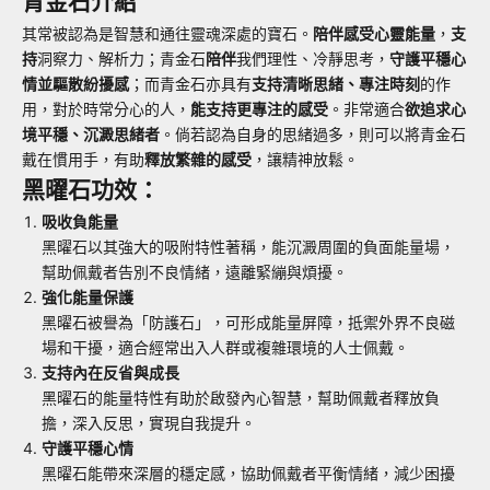
青金石介紹
其常被認為是智慧和通往靈魂深處的寶石。
陪伴感受心靈能量
，
支
持
洞察力、解析力；青金石
陪伴
我們理性、冷靜思考，
守護平穩心
情並驅散紛擾感
；而青金石亦具有
支持清晰思緒、專注時刻
的作
用，對於時常分心的人，
能支持更專注的感受
。非常適合
欲追求心
境平穩、沉澱思緒者
。倘若認為自身的思緒過多，則可以將青金石
戴在慣用手，有助
釋放繁雜的感受
，讓精神放鬆。
黑曜石功效：
吸收負能量
黑曜石以其強大的吸附特性著稱，能沉澱周圍的負面能量場，
幫助佩戴者告別不良情緒，遠離緊繃與煩擾。
強化能量保護
黑曜石被譽為「防護石」，可形成能量屏障，抵禦外界不良磁
場和干擾，適合經常出入人群或複雜環境的人士佩戴。
支持內在反省與成長
黑曜石的能量特性有助於啟發內心智慧，幫助佩戴者釋放負
擔，深入反思，實現自我提升。
守護平穩心情
黑曜石能帶來深層的穩定感，協助佩戴者平衡情緒，減少困擾