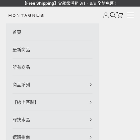
跳至內容
【Free Shipping】
父親節活動
8/1 - 8/9 全館免運！
登入
搜尋
購物車
選單
Montagne de Pierre
首頁
最新商品
所有商品
商品系列
【線上客製】
尋找水晶
選購指南