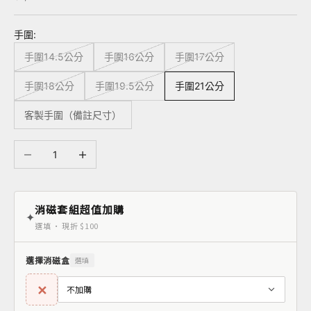
手圍:
手圍14.5公分
手圍16公分
手圍17公分
手圍18公分
手圍19.5公分
手圍21公分
客製手圍（備註尺寸）
減少數量
增加數量
消磁套組超值加購
✦
選填 · 現折 $100
選擇消磁盒
選填
✕