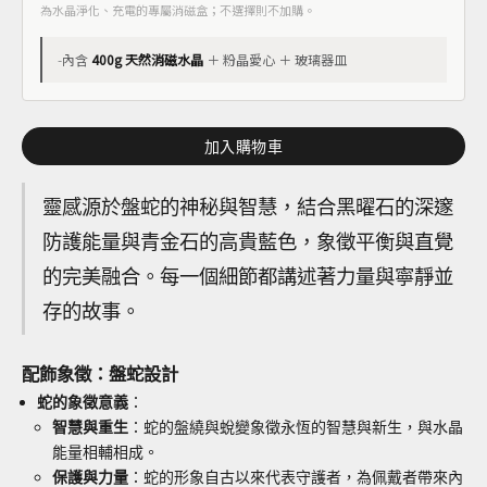
為水晶淨化、充電的專屬消磁盒；不選擇則不加購。
-
內含
400g 天然消磁水晶
＋ 粉晶愛心 ＋ 玻璃器皿
加入購物車
靈感源於盤蛇的神秘與智慧，結合黑曜石的深邃
防護能量與青金石的高貴藍色，象徵平衡與直覺
的完美融合。每一個細節都講述著力量與寧靜並
存的故事。
配飾象徵：盤蛇設計
蛇的象徵意義
：
智慧與重生
：蛇的盤繞與蛻變象徵永恆的智慧與新生，與水晶
能量相輔相成。
保護與力量
：蛇的形象自古以來代表守護者，為佩戴者帶來內