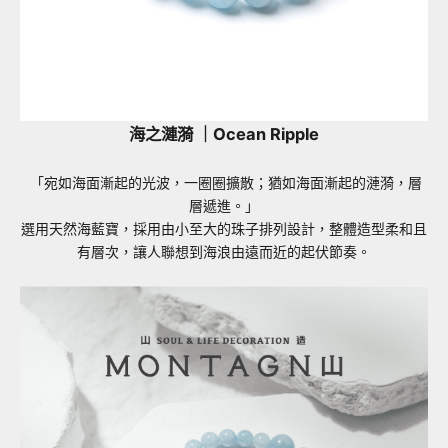
海之漣漪 ｜Ocean Ripple
「宛如海面漸起的光波，一圈圈擴散；猶如海面漸起的漣漪，層
層遞進。」
選用
天然海藍寶
，採用由小至大的珠子排列設計，整體造型柔和且
有層次，讓人聯想到海浪由遠而近的起伏節奏。