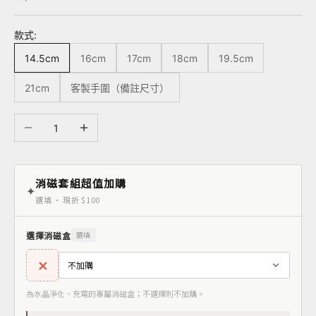
款式:
14.5cm
16cm
17cm
18cm
19.5cm
21cm
客製手圍（備註尺寸）
減少數量
增加數量
消磁套組超值加購
✦
選填 · 現折 $100
選擇消磁盒
選填
✕
為水晶淨化、充電的專屬消磁盒；不選擇則不加購。