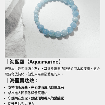
｜
海藍寶
（Aquamarine）
被譽為「愛與溝通之石」，
其溫柔澄澈的能量如海水般療癒，適合
需要釋放情緒、促進人際和戀愛運的人。
｜海藍寶功效：
支持清晰思緒，在表達時展現自信風采
想增進人際關係與情感連結
守護內在安定，舒緩環境帶來的緊繃感
提升自信與說服力