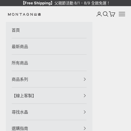
跳至內容
【Free Shipping】
父親節活動
8/1 - 8/9 全館免運！
登入
搜尋
購物車
選單
Montagne de Pierre
首頁
最新商品
所有商品
商品系列
【線上客製】
尋找水晶
選購指南