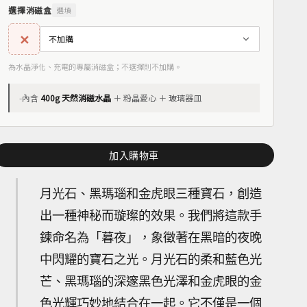
選擇消磁盒
選填
✕
為水晶淨化、充電的專屬消磁盒；不選擇則不加購。
-
內含
400g 天然消磁水晶
＋ 粉晶愛心 ＋ 玻璃器皿
加入購物車
月光石、黑瑪瑙和金虎眼三種寶石，創造
出一種神秘而璇璨的效果。我們將這款手
鍊命名為「暮夜」，象徵著在黑暗的夜晚
中閃耀的寶石之光。月光石的柔和藍色光
芒、黑瑪瑙的深邃黑色光澤和金虎眼的金
色光輝巧妙地結合在一起。它不僅是一個