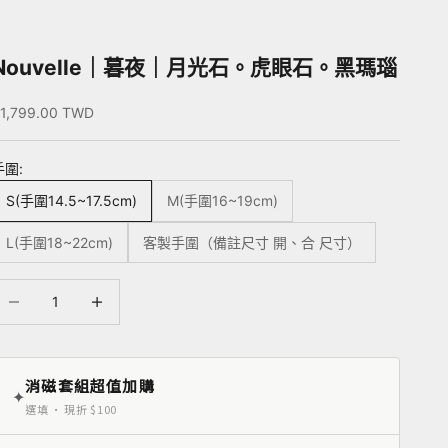
Nouvelle｜暮夜｜月光石。虎眼石。黑瑪瑙
促銷價
1,799.00 TWD
手圍:
S(手圍14.5~17.5cm)
M(手圍16~19cm)
L(手圍18~22cm)
客製手圍（備註尺寸 開、合 尺寸）
減少數量
增加數量
消磁套組超值加購
✦
選填 · 現折 $100