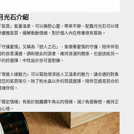
月光石介紹
『氣質』能量溫柔，可以撫慰心靈，帶來平靜，配戴月光石可以增
添優雅氣質，緩解衝動情緒，對於個人內在修養很有幫助。
『守護愛情』又稱為「戀人之石」，象徵著愛情的守護，陪伴伴侶
間的良善溝通，調和彼此的誤會，維持浪漫的關係，也是送給另一
半的好選擇，中性設計亦可當對鍊。
『增進人緣魅力』可以幫助增添迷人又溫柔的魅力，讓合適的對象
被您的氣質吸引。除了粉水晶以外的質感選擇，陪伴您遇見契合的
靈魂伴侶。
『穩定情緒』有助於脫離鑽牛角尖的情緒，減少負面聯想，維持正
向心境。