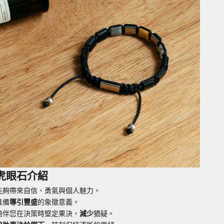
虎眼石介紹
能夠帶來自信、勇氣與個人魅力。
具備
導引豐盛
的象徵意義。
陪伴您在決策時堅定果決，
減少
猶疑。