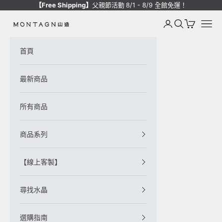
跳至內容
【Free Shipping】
父親節活動
8/1 - 8/9 全館免運！
登入
搜尋
購物車
選單
Montagne de Pierre
首頁
最新商品
所有商品
商品系列
【線上客製】
尋找水晶
選購指南