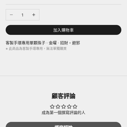
減少數量
增加數量
加入購物車
客製手環專用單顆珠子 · 金曜 · 招財・避邪
※ 此商品為客製手環專用，無法單獨購買
顧客評論
成為第一個撰寫評論的人