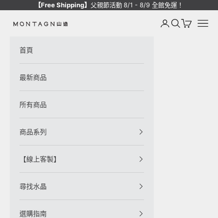
跳至內容
【Free Shipping】
父親節活動
8/1 - 8/9 全館免運！
登入
搜尋
購物車
選單
Montagne de Pierre
首頁
最新商品
所有商品
商品系列
【線上客製】
尋找水晶
選購指南