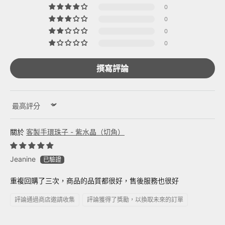
0
0
0
0
撰寫評論
Sort by
客製手環珠子 - 紫水晶（切角）
Jeanine
重複回購了三次，商品的品質都很好，售後服務也很好
評論通過商店邀請收集
評論獲得了獎勵，以換取未來的訂單