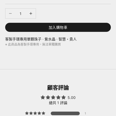
減少數量
增加數量
加入購物車
客製手環專用單顆珠子 · 紫水晶 · 智慧・貴人
※ 此商品為客製手環專用，無法單獨購買
顧客評論
5.00
總共 1 評論
1