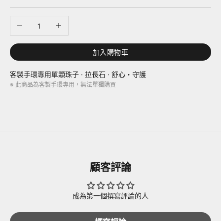
減少數量
增加數量
加入購物車
客製手環專用單顆珠子 · 拉長石 · 舒心・守護
※ 此商品為客製手環專用，無法單獨購買
顧客評論
成為第一個撰寫評論的人