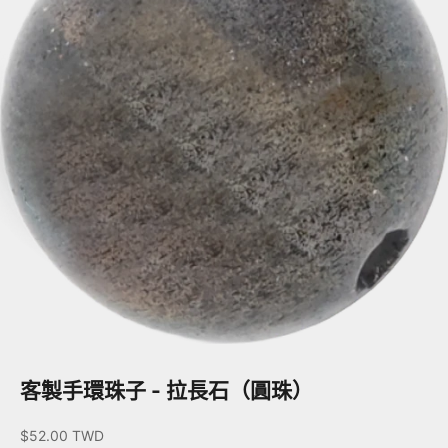
客製手環珠子 - 拉長石（圓珠）
促銷價
$52.00 TWD