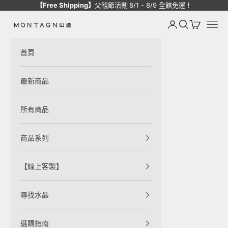
跳至內容
【Free Shipping】
父親節活動
8/1 - 8/9 全館免運！
登入
搜尋
購物車
選單
Montagne de Pierre
首頁
最新商品
所有商品
商品系列
【線上客製】
尋找水晶
選購指南