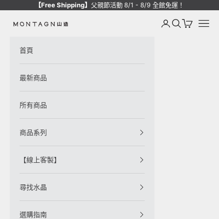
跳至內容
【Free Shipping】
父親節活動
8/1 - 8/9 全館免運！
登入
搜尋
購物車
選單
Montagne de Pierre
首頁
最新商品
所有商品
商品系列
【線上客製】
尋找水晶
選購指南