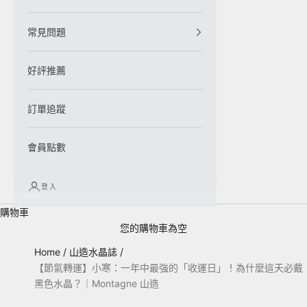
常見問題
好評推薦
訂單追蹤
會員點數
登入
購物車
您的購物車為空
Home
/
山造水晶誌
/
【節氣轉運】小寒：一年中最強的「收運日」！為什麼這天必戴
黑色水晶？｜Montagne 山造