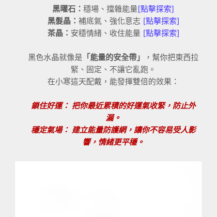
黑曜石：
穩場、擋雜能量
[點擊探索]
黑髮晶：
補底氣、強化意志
[點擊探索]
茶晶：
安穩情緒、收住能量
[點擊探索]
黑色水晶就像是
「能量的安全帶」
，幫你把東西拉
緊、固定、不讓它亂跑。
在小寒這天配戴，能發揮雙倍的效果：
鎖住好運： 把你最近累積的好運氣收緊，防止外
漏。
穩定氣場： 建立能量防護網，讓你不容易受人影
響，情緒更平穩。