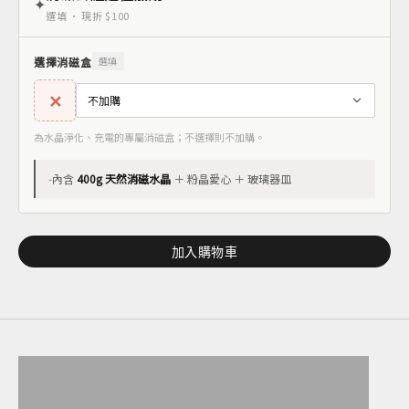
✦
選填 · 現折 $100
選擇消磁盒
選填
✕
為水晶淨化、充電的專屬消磁盒；不選擇則不加購。
-
內含
400g 天然消磁水晶
＋ 粉晶愛心 ＋ 玻璃器皿
加入購物車
天然水晶樹
水晶擴香組
輕珠寶｜手鍊
輕珠寶｜戒指