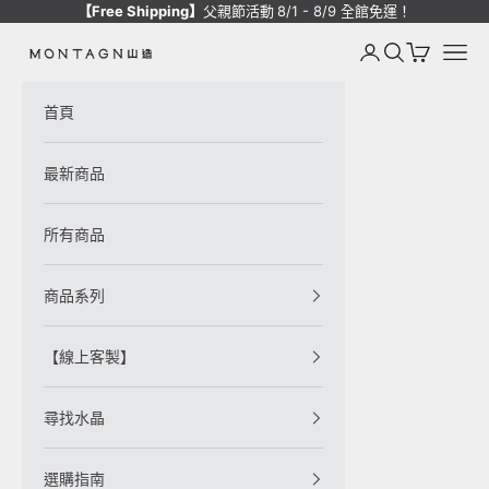
跳至內容
【Free Shipping】
父親節活動
8/1 - 8/9 全館免運！
登入
搜尋
購物車
選單
Montagne de Pierre
首頁
最新商品
所有商品
商品系列
【線上客製】
尋找水晶
選購指南