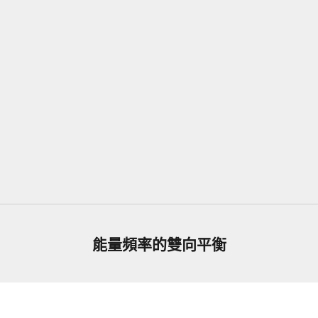
選擇選項
貔貅丨黃水晶。黑曜石。月光
石。拉長石
促銷價
$1,499.00 TWD 起
(5.0)
能量頻率的雙向平衡